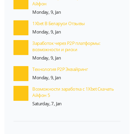
Айфон
Monday, 9, Jan
1Xbet В Беларуси Отзывы
Monday, 9, Jan
Заработок через P2P платформы:
возможности и риски
Monday, 9, Jan
Технология P2P Эквайринг
Monday, 9, Jan
Возможности заработка с 1Xbet Скачать
Айфон 5
Saturday, 7, Jan