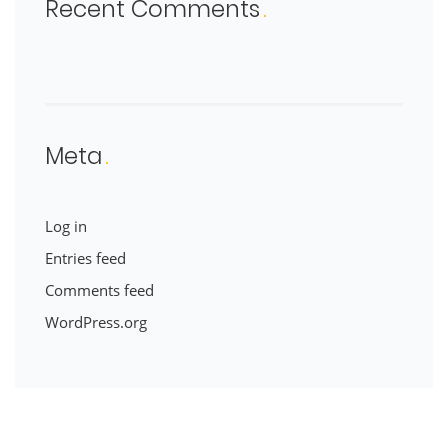
Recent Comments
Meta
Log in
Entries feed
Comments feed
WordPress.org