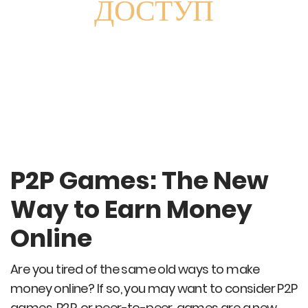
ДОСТУП
P2P Games: The New
Way to Earn Money
Online
Are you tired of the same old ways to make
money online? If so, you may want to consider P2P
games. P2P, or peer-to-peer, games are a new