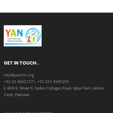
GET IN TOUCH
info@yansrhr.org
+92 42 36621571, +92 321 4345255
E 463/4, Street 9, Eaden Cottages Road, Iqbal Park Lahore
Cantt, Pakistan