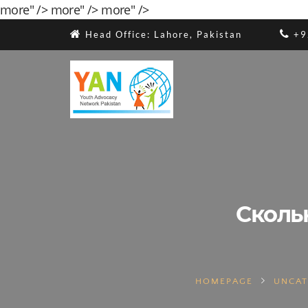
more" />
more" />
more" />
Head Office: Lahore, Pakistan
+9
Сколь
HOMEPAGE
UNCAT