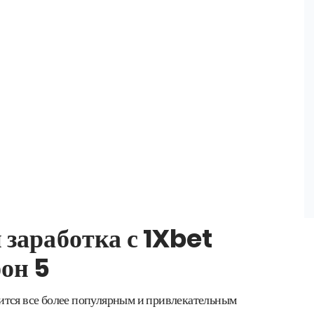
заработка с 1Xbet
он 5
вится все более популярным и привлекательным