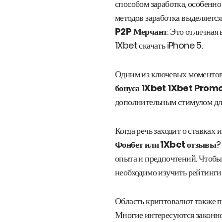
способом заработка, особенн
методов заработка выделяетс
P2P Мерчант
. Это отличная
1Xbet скачать iPhone 5.
Одним из ключевых моментов
бонуса 1Xbet 1Xbet Prom
дополнительным стимулом дл
Когда речь заходит о ставках 
Фонбет или 1Xbet отзывы
?
опыта и предпочтений. Чтобы
необходимо изучить рейтинги
Область криптовалют также п
Многие интересуются закон