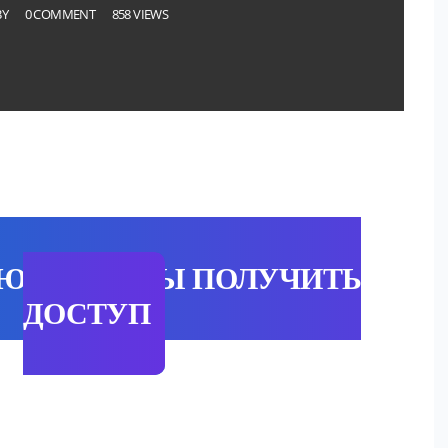
BY
0 COMMENT
858 VIEWS
ЮДА ЧТОБЫ ПОЛУЧИТЬ
ДОСТУП