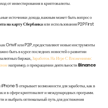
оход от инвестирования в криптовалюты.
льные источники дохода, важным может быть вопрос о
ита на карту Сбербанка
или использования P2P First
как Onvif или P2P, предоставляют новые инструменты
Важно быть в курсе последних новостей о развитии
овалютных биржах,
Заработок На Игре С Вложениями:
ение
например, о прекращении деятельности
Binance
 iPhone 5 открывает возможности для заработка, как в
так и в сфере криптовалют и международных программ.
ти и выбрать оптимальный путь для достижения