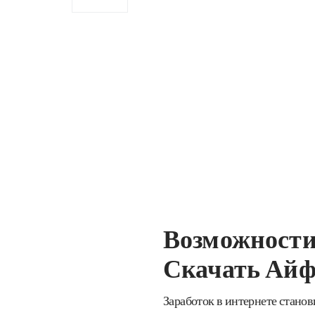
Возможности 
Скачать Айф
Заработок в интернете стано