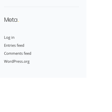
Meta
Log in
Entries feed
Comments feed
WordPress.org