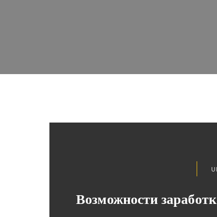
U
Возможности заработк