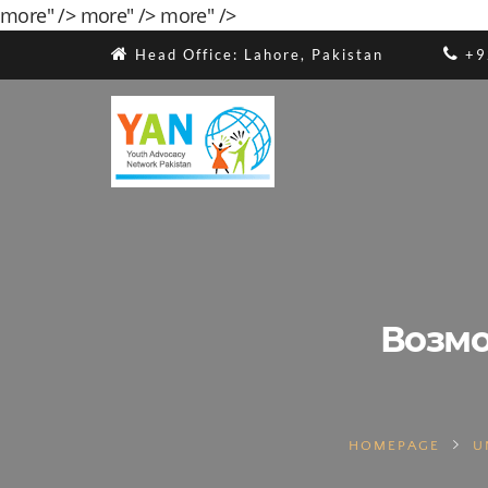
more" />
more" />
more" />
Head Office: Lahore, Pakistan
+9
Возмо
HOMEPAGE
U