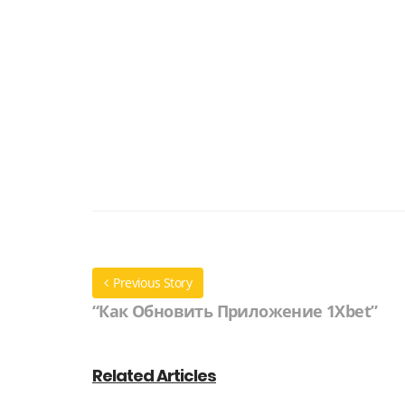
Previous Story
“Как Обновить Приложение 1Xbet”
Related Articles