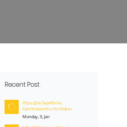
Recent Post
Игры Для Заработка
Криптовалюты На Айфон
Monday, 9, Jan