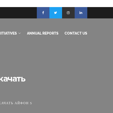
ITIATIVES
ANNUAL REPORTS
CONTACT US
качать
КАЧАТЬ АЙФОН 5