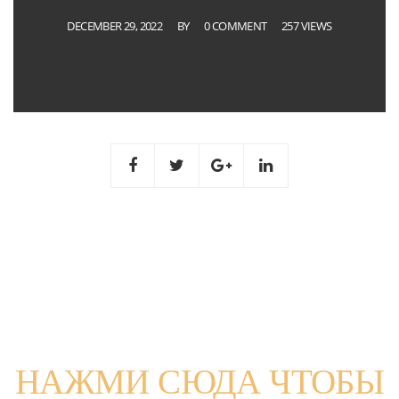
DECEMBER 29, 2022
BY
0 COMMENT
257 VIEWS
НАЖМИ СЮДА ЧТОБЫ