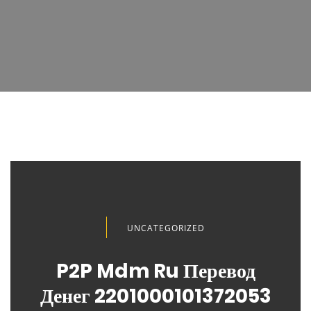
UNCATEGORIZED
P2P Mdm Ru Перевод
Денег 2201000101372053