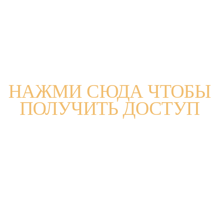
НАЖМИ СЮДА ЧТОБЫ
ПОЛУЧИТЬ ДОСТУП