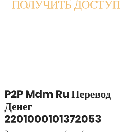
ПОЛУЧИТЬ ДОСТУП
P2P Mdm Ru Перевод
Денег
2201000101372053