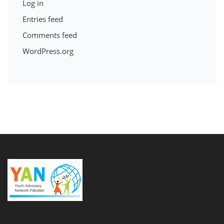
Log in
Entries feed
Comments feed
WordPress.org