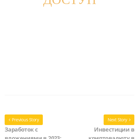
Previous Story
Next Story
Заработок с
Инвестиции в
вложениями в 2023:
криптовалюту в