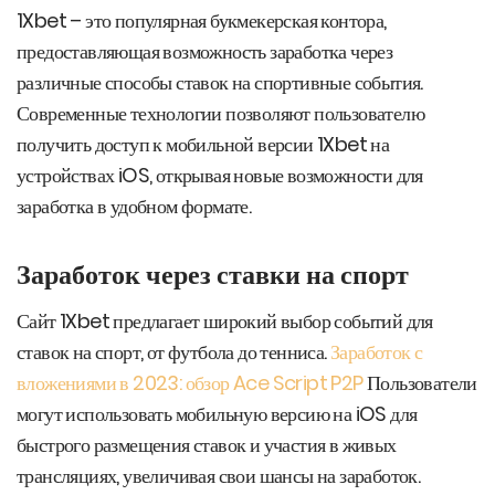
1Xbet – это популярная букмекерская контора,
предоставляющая возможность заработка через
различные способы ставок на спортивные события.
Современные технологии позволяют пользователю
получить доступ к мобильной версии 1Xbet на
устройствах iOS, открывая новые возможности для
заработка в удобном формате.
Заработок через ставки на спорт
Сайт 1Xbet предлагает широкий выбор событий для
ставок на спорт, от футбола до тенниса.
Заработок с
вложениями в 2023: обзор Ace Script P2P
Пользователи
могут использовать мобильную версию на iOS для
быстрого размещения ставок и участия в живых
трансляциях, увеличивая свои шансы на заработок.