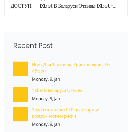
ДОСТУП 1Xbet В Беларуси Отзывы 1Xbet -...
Recent Post
Игры Для Заработка Криптовалюты На
Айфон
Monday, 9, Jan
1Xbet В Беларуси Отзывы
Monday, 9, Jan
Заработок через P2P платформы:
возможности и риски
Monday, 9, Jan