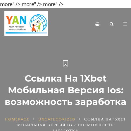
more" />
more" />
more" />
Ссылка На 1Xbet
Мобильная Версия Ios:
возможность заработка
HOMEPAGE
UNCATEGORIZED
ССЫЛКА НА 1XBET
МОБИЛЬНАЯ ВЕРСИЯ IOS: ВОЗМОЖНОСТЬ