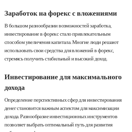
Заработок на форекс с вложениями
В большом разнообразии возможностей заработка,
инвестирование в форекс стало привлекательным
способом увеличения капитала. Многие люди решают
использовать свои средства для вложений в форекс,
стремясь получить стабильный и высокий доход.
Инвестирование для максимального
дохода
Определение перспективных сфер для инвестирования
денег становится важным аспектом для максимизации
дохода. Разнообразие инвестиционных инструментов
позволяет выбрать оптимальный путь для развития