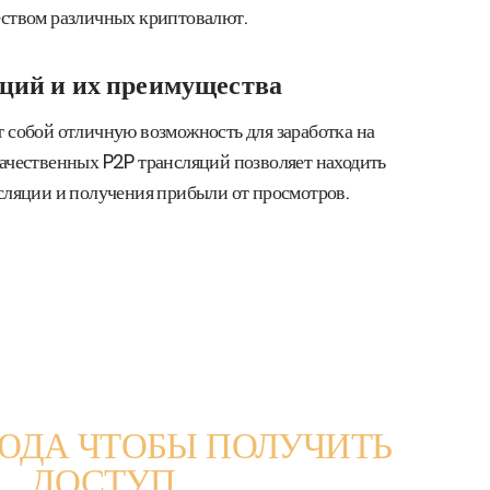
еством различных криптовалют.
ций и их преимущества
 собой отличную возможность для заработка на
ачественных P2P трансляций позволяет находить
сляции и получения прибыли от просмотров.
ДА ЧТОБЫ ПОЛУЧИТЬ
ДОСТУП