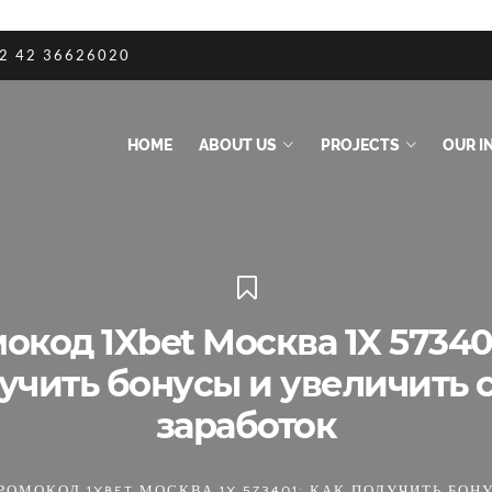
2 42 36626020
HOME
ABOUT US
PROJECTS
OUR IN
окод 1Xbet Москва 1X 573401
учить бонусы и увеличить 
заработок
РОМОКОД 1XBET МОСКВА 1X 573401: КАК ПОЛУЧИТЬ БО