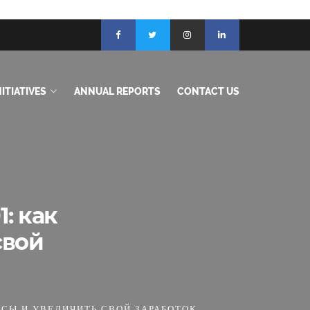
ITIATIVES
ANNUAL REPORTS
CONTACT US
: как
свой
НУСЫ И УВЕЛИЧИТЬ СВОЙ ЗАРАБОТОК