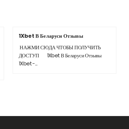
1Xbet В Беларуси Отзывы
НАЖМИ СЮДА ЧТОБЫ ПОЛУЧИТЬ
ДОСТУП 1Xbet В Беларуси Отзывы
1Xbet -...