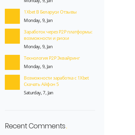
Monday, 9, Jan
1Xbet В Беларуси Отзывы
Monday, 9, Jan
Заработок через P2P платформы:
возможности и риски
Monday, 9, Jan
Технология P2P Эквайринг
Monday, 9, Jan
Возможности заработка с 1Xbet
Скачать Айфон 5
Saturday, 7, Jan
Recent Comments