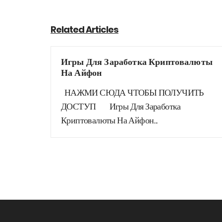
Related Articles
Игры Для Заработка Криптовалюты
На Айфон
НАЖМИ СЮДА ЧТОБЫ ПОЛУЧИТЬ
ДОСТУП Игры Для Заработка
Криптовалюты На Айфон...