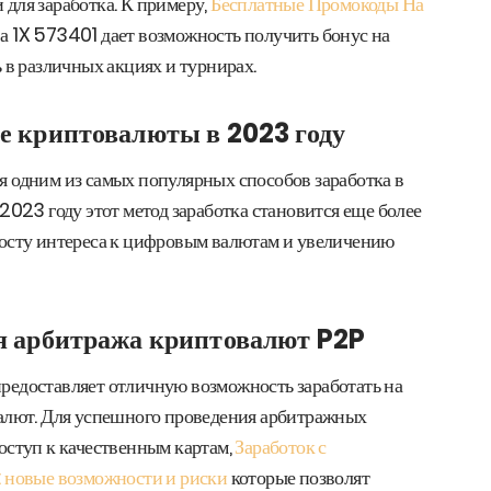
для заработка. К примеру,
Бесплатные Промокоды На
 1X 573401 дает возможность получить бонус на
 в различных акциях и турнирах.
не криптовалюты в 2023 году
 одним из самых популярных способов заработка в
2023 году этот метод заработка становится еще более
осту интереса к цифровым валютам и увеличению
ля арбитража криптовалют P2P
едоставляет отличную возможность заработать на
алют. Для успешного проведения арбитражных
оступ к качественным картам,
Заработок с
 новые возможности и риски
которые позволят