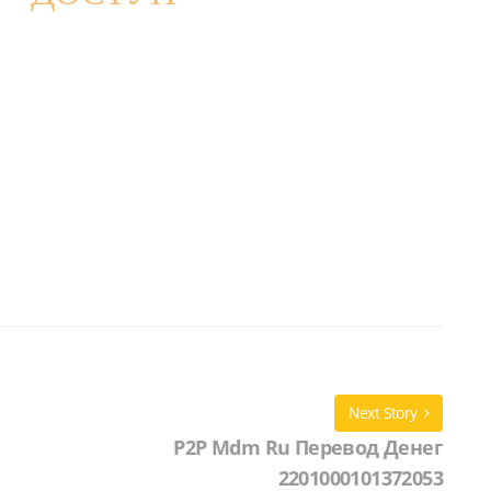
Next Story
P2P Mdm Ru Перевод Денег
2201000101372053