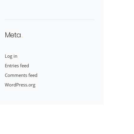
Meta
Log in
Entries feed
Comments feed
WordPress.org