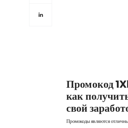
Промокод 1X
как получить
свой заработ
Промокоды являются отличны