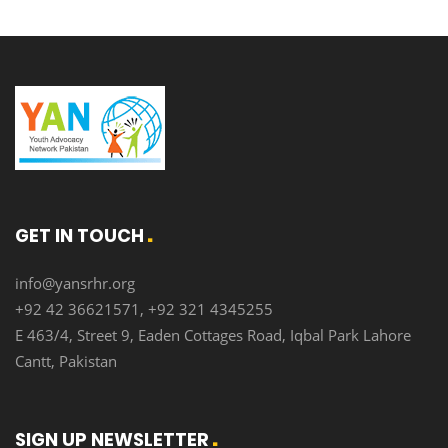
GET IN TOUCH
info@yansrhr.org
+92 42 36621571, +92 321 4345255
E 463/4, Street 9, Eaden Cottages Road, Iqbal Park Lahore
Cantt, Pakistan
SIGN UP NEWSLETTER