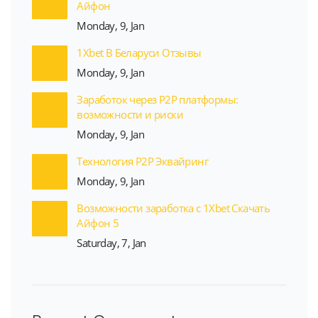
Айфон
Monday, 9, Jan
1Xbet В Беларуси Отзывы
Monday, 9, Jan
Заработок через P2P платформы:
возможности и риски
Monday, 9, Jan
Технология P2P Эквайринг
Monday, 9, Jan
Возможности заработка с 1Xbet Скачать
Айфон 5
Saturday, 7, Jan