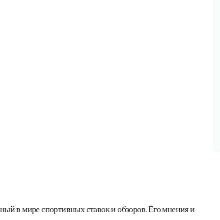
ный в мире спортивных ставок и обзоров. Его мнения и