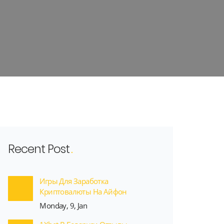
Recent Post
Игры Для Заработка
Криптовалюты На Айфон
Monday, 9, Jan