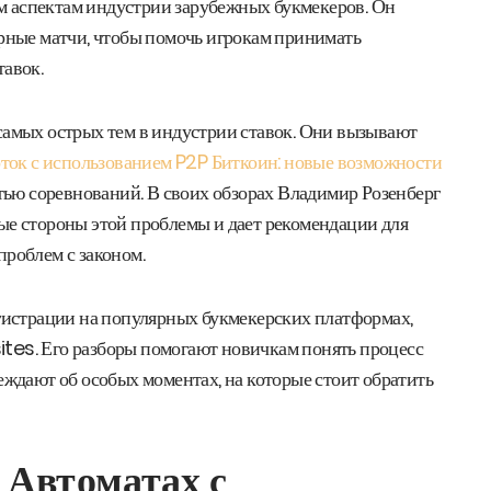
 аспектам индустрии зарубежных букмекеров. Он
орные матчи, чтобы помочь игрокам принимать
тавок.
самых острых тем в индустрии ставок. Они вызывают
ток с использованием P2P Биткоин: новые возможности
стью соревнований. В своих обзорах Владимир Розенберг
ые стороны этой проблемы и дает рекомендации для
проблем с законом.
егистрации на популярных букмекерских платформах,
tes. Его разборы помогают новичкам понять процесс
еждают об особых моментах, на которые стоит обратить
 Автоматах с