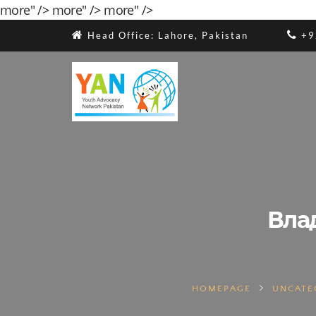
more" />
more" />
more" />
Head Office: Lahore, Pakistan
+9
Вла
HOMEPAGE
UNCATE