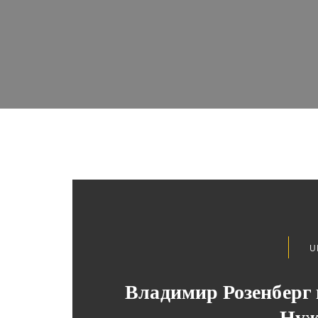
U
Владимир Розенберг
Нуж